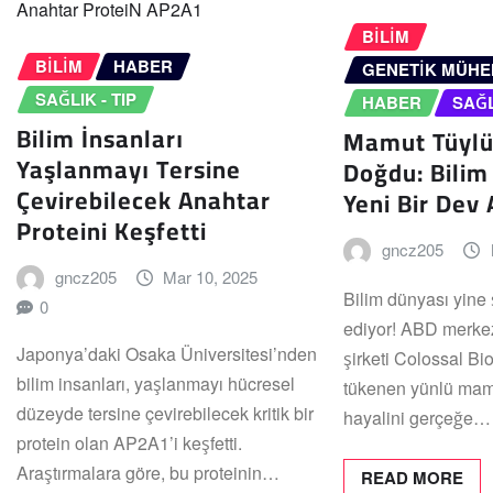
BILIM
BILIM
HABER
GENETIK MÜHE
SAĞLIK - TIP
HABER
SAĞL
Bilim İnsanları
Mamut Tüylü
Yaşlanmayı Tersine
Doğdu: Bili
Çevirebilecek Anahtar
Yeni Bir Dev
Proteini Keşfetti
gncz205
gncz205
Mar 10, 2025
Bilim dünyası yine
0
ediyor! ABD merkez
Japonya’daki Osaka Üniversitesi’nden
şirketi Colossal Bi
bilim insanları, yaşlanmayı hücresel
tükenen yünlü mamu
düzeyde tersine çevirebilecek kritik bir
hayalini gerçeğe…
protein olan AP2A1’i keşfetti.
Araştırmalara göre, bu proteinin…
READ MORE