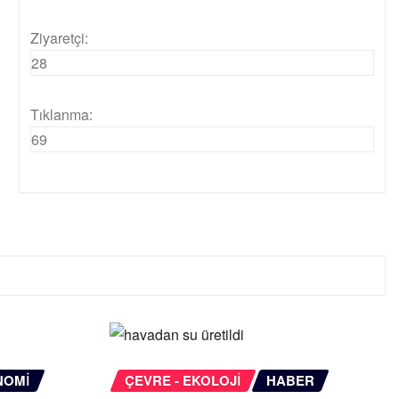
Ziyaretçi:
28
Tıklanma:
69
NOMI
ÇEVRE - EKOLOJI
HABER