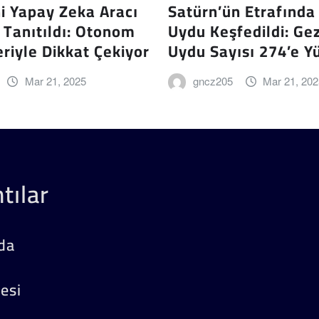
ni Yapay Zeka Aracı
Satürn’ün Etrafında
 Tanıtıldı: Otonom
Uydu Keşfedildi: Ge
riyle Dikkat Çekiyor
Uydu Sayısı 274’e Y
Mar 21, 2025
gncz205
Mar 21, 20
tılar
da
kesi