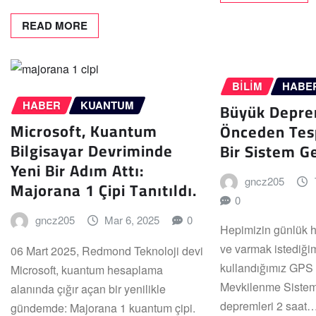
READ MORE
BILIM
HABE
Büyük Depre
HABER
KUANTUM
Microsoft, Kuantum
Önceden Tesp
Bilgisayar Devriminde
Bir Sistem Gel
Yeni Bir Adım Attı:
gncz205
Majorana 1 Çipi Tanıtıldı.
0
gncz205
Mar 6, 2025
0
Hepimizin günlük 
ve varmak istediğim
06 Mart 2025, Redmond Teknoloji devi
kullandığımız GPS
Microsoft, kuantum hesaplama
Mevkilenme Sistem
alanında çığır açan bir yenilikle
depremleri 2 saat
gündemde: Majorana 1 kuantum çipi.