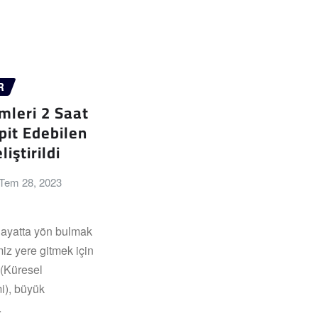
R
mleri 2 Saat
it Edebilen
iştirildi
Tem 28, 2023
hayatta yön bulmak
iz yere gitmek için
 (Küresel
i), büyük
…