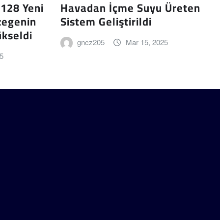
 128 Yeni
Havadan İçme Suyu Üreten
zegenin
Sistem Geliştirildi
ükseldi
gncz205
Mar 15, 2025
25