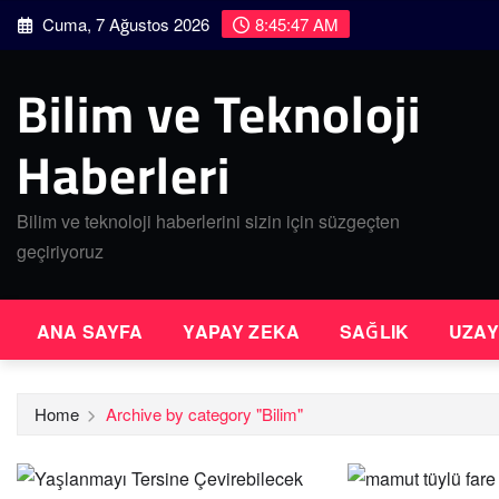
Skip
Cuma, 7 Ağustos 2026
8:45:47 AM
to
content
Bilim ve Teknoloji
Haberleri
Bilim ve teknoloji haberlerini sizin için süzgeçten
geçiriyoruz
ANA SAYFA
YAPAY ZEKA
SAĞLIK
UZAY
Home
Archive by category "Bilim"