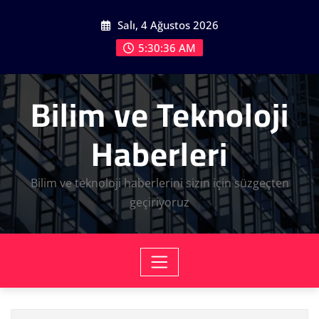
Skip
Salı, 4 Ağustos 2026
to
content
5:30:37 AM
Bilim ve Teknoloji
Haberleri
Bilim ve teknoloji haberlerini sizin için süzgeçten
geçiriyoruz