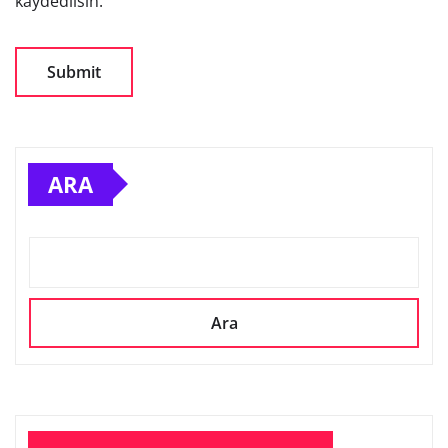
kaydedilsin.
ARA
Ara