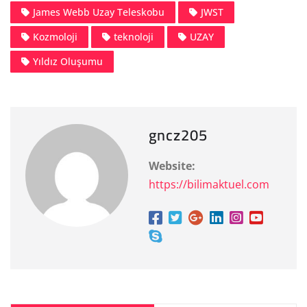
James Webb Uzay Teleskobu
JWST
Kozmoloji
teknoloji
UZAY
Yıldız Oluşumu
gncz205
Website:
https://bilimaktuel.com