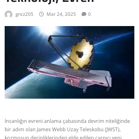
gncz205
Mar 24, 2025
0
İnsanlığın evreni anlama çabasında devrim niteliğinde
bir adım olan James Webb Uzay Teleskobu (JWST),
kozmosun derinliklerinden elde edilen çarpıcı yeni