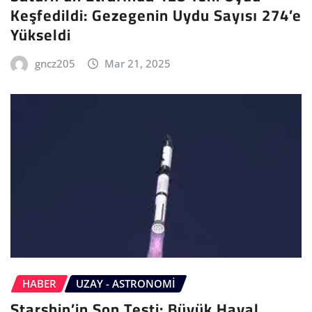
Keşfedildi: Gezegenin Uydu Sayısı 274’e
Yükseldi
gncz205
Mar 21, 2025
HABER
UZAY - ASTRONOMI
Starship’in Son Testi: Büyük Hayal