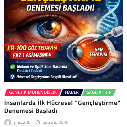
GENETIK MÜHENDISLIK
HABER
SAĞLIK - TIP
İnsanlarda İlk Hücresel “Gençleştirme”
Denemesi Başladı
gncz205
Şub 26, 2026