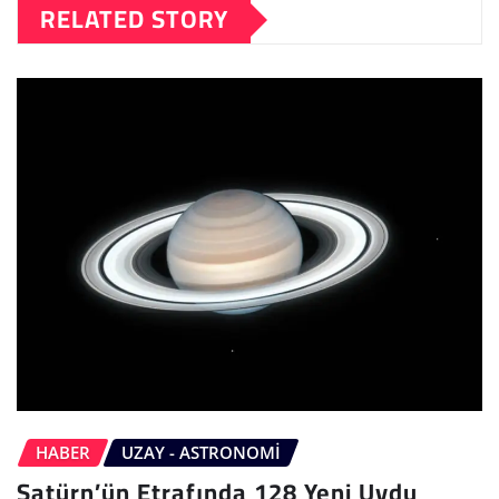
RELATED STORY
HABER
UZAY - ASTRONOMI
Satürn’ün Etrafında 128 Yeni Uydu