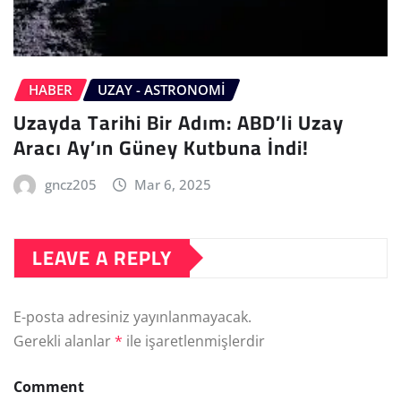
HABER
UZAY - ASTRONOMI
Uzayda Tarihi Bir Adım: ABD’li Uzay
Aracı Ay’ın Güney Kutbuna İndi!
gncz205
Mar 6, 2025
LEAVE A REPLY
E-posta adresiniz yayınlanmayacak.
Gerekli alanlar
*
ile işaretlenmişlerdir
Comment