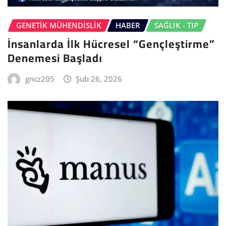
GENETIK MÜHENDISLIK
HABER
SAĞLIK - TIP
İnsanlarda İlk Hücresel “Gençleştirme”
Denemesi Başladı
gncz205
Şub 26, 2026