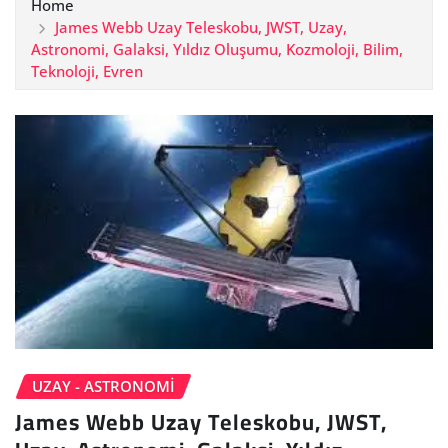
Home
James Webb Uzay Teleskobu, JWST, Uzay,
Astronomi, Galaksi, Yıldız Oluşumu, Kozmoloji, Bilim,
Teknoloji, Evren
UZAY - ASTRONOMI
James Webb Uzay Teleskobu, JWST,