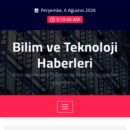
Skip
Perşembe, 6 Ağustos 2026
to
content
9:10:41 AM
Bilim ve Teknoloji
Haberleri
Bilim ve teknoloji haberlerini sizin için süzgeçten
geçiriyoruz