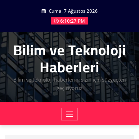
Skip
Cuma, 7 Ağustos 2026
to
content
6:10:28 PM
Bilim ve Teknoloji
Haberleri
Bilim ve teknoloji haberlerini sizin için süzgeçten
geçiriyoruz