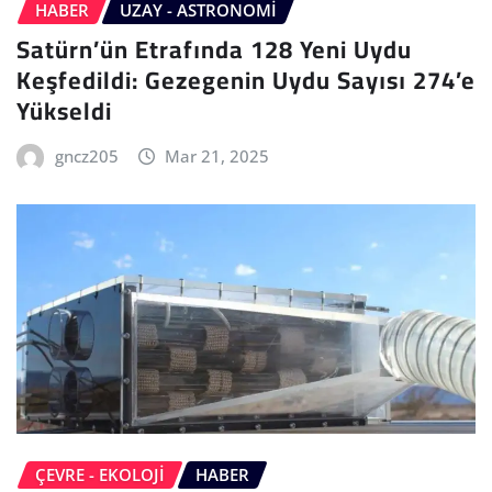
HABER
UZAY - ASTRONOMI
Satürn’ün Etrafında 128 Yeni Uydu
Keşfedildi: Gezegenin Uydu Sayısı 274’e
Yükseldi
gncz205
Mar 21, 2025
ÇEVRE - EKOLOJI
HABER